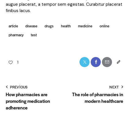
augue placerat, a tempor sem egestas. Curabitur placerat
finibus lacus.
article
disease
drugs
health
medicine
online
pharmacy
test
Twitter-
Facebook
Share-
Copy
1
x
email
URL
to
Yazı
PREVIOUS
NEXT
clipboa
How pharmacies are
The role of pharmacies in
gezinmesi
promoting medication
modern healthcare
adherence