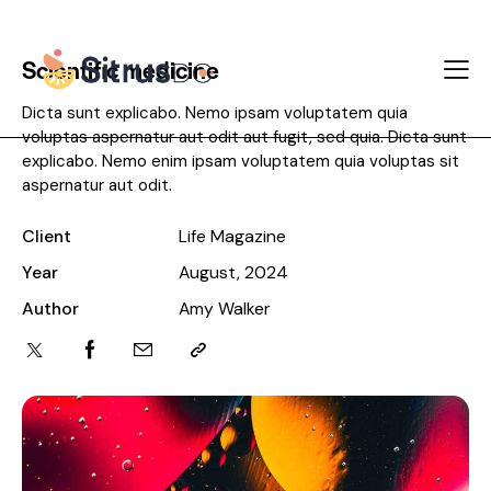
Scientific medicine
Dicta sunt explicabo. Nemo ipsam voluptatem quia
voluptas aspernatur aut odit aut fugit, sed quia. Dicta sunt
explicabo. Nemo enim ipsam voluptatem quia voluptas sit
aspernatur aut odit.
Client
Life Magazine
Year
August, 2024
Author
Amy Walker
Twitter-
Facebook
Share-
Copy
x
email
URL
to
clipboard