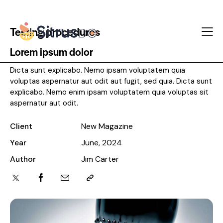
Testing procedures
Lorem ipsum dolor
Dicta sunt explicabo. Nemo ipsam voluptatem quia
voluptas aspernatur aut odit aut fugit, sed quia. Dicta sunt
explicabo. Nemo enim ipsam voluptatem quia voluptas sit
aspernatur aut odit.
Client
New Magazine
Year
June, 2024
Author
Jim Carter
Twitter-
Facebook
Share-
Copy
x
email
URL
to
clipboard