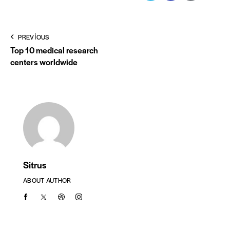
x
email
URL
to
Yazı
PREVIOUS
clipboa
Top 10 medical research
gezinmesi
centers worldwide
Sitrus
ABOUT AUTHOR
facebook-
twitter-
dribble-
instagram
1
x
new