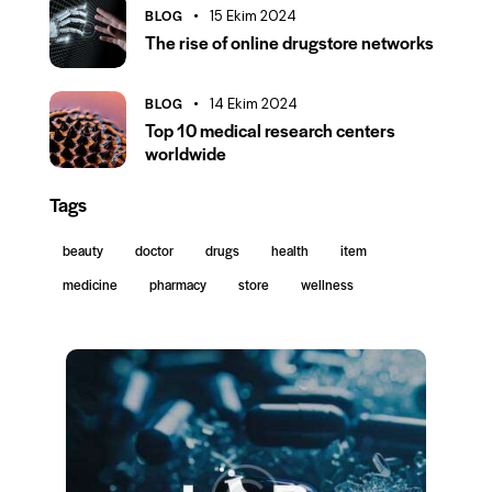
BLOG
15 Ekim 2024
The rise of online drugstore networks
BLOG
14 Ekim 2024
Top 10 medical research centers
worldwide
Tags
beauty
doctor
drugs
health
item
medicine
pharmacy
store
wellness